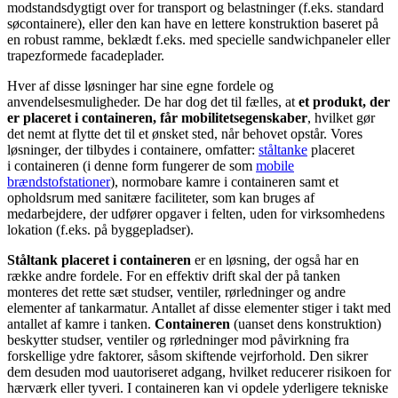
modstandsdygtigt over for transport og belastninger (f.eks. standard
søcontainere), eller den kan have en lettere konstruktion baseret på
en robust ramme, beklædt f.eks. med specielle sandwichpaneler eller
trapezformede facadeplader.
Hver af disse løsninger har sine egne fordele og
anvendelsesmuligheder. De har dog det til fælles, at
et produkt, der
er placeret i containeren, får mobilitetsegenskaber
, hvilket gør
det nemt at flytte det til et ønsket sted, når behovet opstår. Vores
løsninger, der tilbydes i containere, omfatter:
ståltanke
placeret
i containeren (i denne form fungerer de som
mobile
brændstofstationer
), normobare kamre i containeren samt et
opholdsrum med sanitære faciliteter, som kan bruges af
medarbejdere, der udfører opgaver i felten, uden for virksomhedens
lokation (f.eks. på byggepladser).
Ståltank placeret i containeren
er en løsning, der også har en
række andre fordele. For en effektiv drift skal der på tanken
monteres det rette sæt studser, ventiler, rørledninger og andre
elementer af tankarmatur. Antallet af disse elementer stiger i takt med
antallet af kamre i tanken.
Containeren
(uanset dens konstruktion)
beskytter studser, ventiler og rørledninger mod påvirkning fra
forskellige ydre faktorer, såsom skiftende vejrforhold. Den sikrer
dem desuden mod uautoriseret adgang, hvilket reducerer risikoen for
hærværk eller tyveri. I containeren kan vi opdele yderligere tekniske