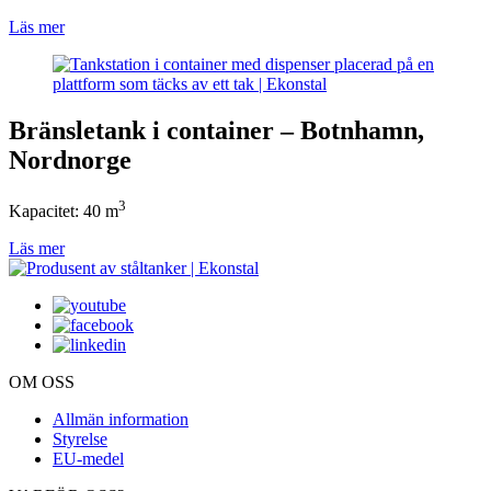
Läs mer
Bränsletank i container – Botnhamn,
Nordnorge
3
Kapacitet: 40 m
Läs mer
OM OSS
Allmän information
Styrelse
EU-medel