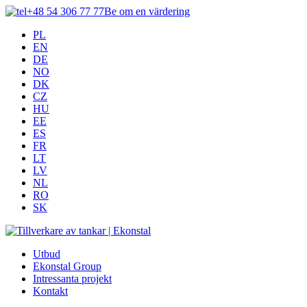
+48 54 306 77 77
Be om en värdering
PL
EN
DE
NO
DK
CZ
HU
EE
ES
FR
LT
LV
NL
RO
SK
Utbud
Ekonstal Group
Intressanta projekt
Kontakt