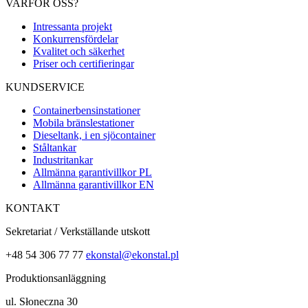
VARFÖR OSS?
Intressanta projekt
Konkurrensfördelar
Kvalitet och säkerhet
Priser och certifieringar
KUNDSERVICE
Containerbensinstationer
Mobila bränslestationer
Dieseltank, i en sjöcontainer
Ståltankar
Industritankar
Allmänna garantivillkor PL
Allmänna garantivillkor EN
KONTAKT
Sekretariat / Verkställande utskott
+48 54 306 77 77
ekonstal@ekonstal.pl
Produktionsanläggning
ul. Słoneczna 30