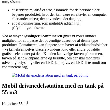
rum, såsom:
et servicerum, altså et arbejdsområde for de personer, der
betjener produktet, hvor der kan være en eltavle, en computer
eller andet udstyr, der anvendes i det daglige,
et påfyldningsrum, som muliggør adgang til
påfyldningsstudserne.
Ved at tilbyde
løsninger i containeren
giver vi vores kunder
mulighed for at tilpasse det udvendige udseende af denne type
produkter. Containeren kan fungere som bærer af reklamebudskaber
– vi kan eksempelvis placere kundens logo eller andre udvalgte
grafiske elementer på den. Kunden kan vælge farven på rammen,
farven på sandwichpanelerne og beslutte, om der skal monteres
udvendig belysning eller en LED-kant (dvs. en LED-liste rundt om
containerens tag).
Mobil drivmedelsstation med en tank på
55 m3
3
Kapacitet: 55 m