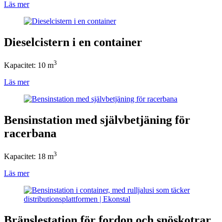
Läs mer
Dieselcistern i en container
3
Kapacitet: 10 m
Läs mer
Bensinstation med självbetjäning för
racerbana
3
Kapacitet: 18 m
Läs mer
Bränslestation för fordon och snöskotrar