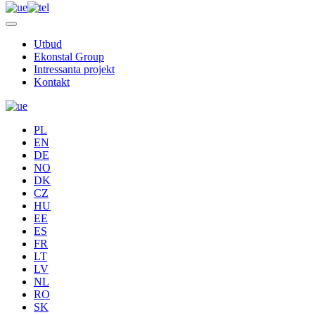
Utbud
Ekonstal Group
Intressanta projekt
Kontakt
PL
EN
DE
NO
DK
CZ
HU
EE
ES
FR
LT
LV
NL
RO
SK