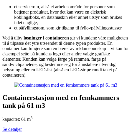
et servicerom, altså et arbeidsområde for personer som
betjener produktet, hvor det kan være en elektrisk
koblingsboks, en datamaskin eller annet utstyr som brukes
i det daglige,
et påfyllingsrom, som gir tilgang til fylle-/påfyllingsstusser.
Ved å tilby
løsninger i containeren
gir vi kundene våre muligheten
til å tilpasse det ytre utseendet til denne typen produkter. En
container kan fungere som en bærer av reklamebudskap – vi kan for
eksempel sette på kundens logo eller andre valgte grafiske
elementer. Kunden kan velge farge på rammen, farge på
sandwichpanelene, og bestemme seg for å installere utvendig
belysning eller en LED-list (altså en LED-stripe rundt taket på
containeren).
Containerstasjon med en femkammers
tank på 61 m3
3
kapacitet: 61 m
Se detaljer