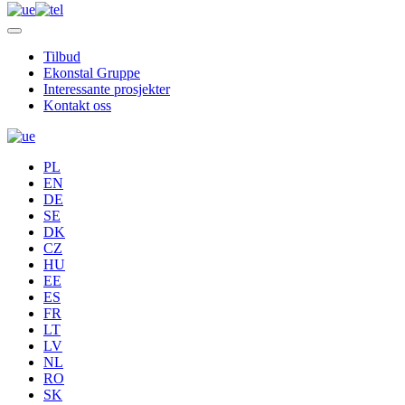
Tilbud
Ekonstal Gruppe
Interessante prosjekter
Kontakt oss
PL
EN
DE
SE
DK
CZ
HU
EE
ES
FR
LT
LV
NL
RO
SK