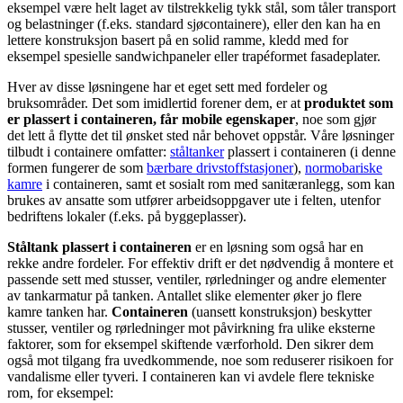
eksempel være helt laget av tilstrekkelig tykk stål, som tåler transport
og belastninger (f.eks. standard sjøcontainere), eller den kan ha en
lettere konstruksjon basert på en solid ramme, kledd med for
eksempel spesielle sandwichpaneler eller trapéformet fasadeplater.
Hver av disse løsningene har et eget sett med fordeler og
bruksområder. Det som imidlertid forener dem, er at
produktet som
er plassert i containeren, får mobile egenskaper
, noe som gjør
det lett å flytte det til ønsket sted når behovet oppstår. Våre løsninger
tilbudt i containere omfatter:
ståltanker
plassert i containeren (i denne
formen fungerer de som
bærbare drivstoffstasjoner
),
normobariske
kamre
i containeren, samt et sosialt rom med sanitæranlegg, som kan
brukes av ansatte som utfører arbeidsoppgaver ute i felten, utenfor
bedriftens lokaler (f.eks. på byggeplasser).
Ståltank plassert i containeren
er en løsning som også har en
rekke andre fordeler. For effektiv drift er det nødvendig å montere et
passende sett med stusser, ventiler, rørledninger og andre elementer
av tankarmatur på tanken. Antallet slike elementer øker jo flere
kamre tanken har.
Containeren
(uansett konstruksjon) beskytter
stusser, ventiler og rørledninger mot påvirkning fra ulike eksterne
faktorer, som for eksempel skiftende værforhold. Den sikrer dem
også mot tilgang fra uvedkommende, noe som reduserer risikoen for
vandalisme eller tyveri. I containeren kan vi avdele flere tekniske
rom, for eksempel: