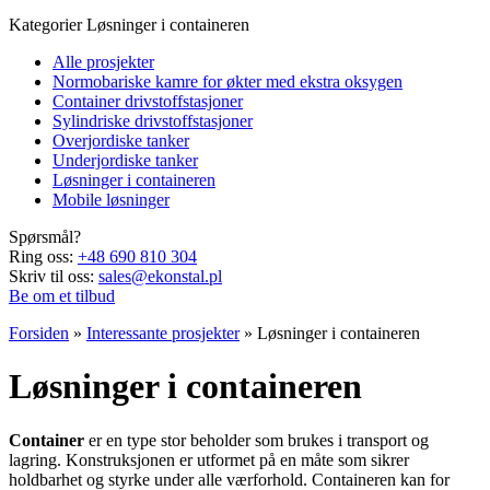
Kategorier
Løsninger i containeren
Alle prosjekter
Normobariske kamre for økter med ekstra oksygen
Container drivstoffstasjoner
Sylindriske drivstoffstasjoner
Overjordiske tanker
Underjordiske tanker
Løsninger i containeren
Mobile løsninger
Spørsmål?
Ring oss:
+48 690 810 304
Skriv til oss:
sales@ekonstal.pl
Be om et tilbud
Forsiden
»
Interessante prosjekter
»
Løsninger i containeren
Løsninger i containeren
Container
er en type stor beholder som brukes i transport og
lagring. Konstruksjonen er utformet på en måte som sikrer
holdbarhet og styrke under alle værforhold. Containeren kan for