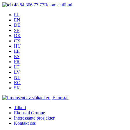
+48 54 306 77 77
Be om et tilbud
PL
EN
DE
SE
DK
CZ
HU
EE
ES
FR
LT
LV
NL
RO
SK
Tilbud
Ekonstal Gruppe
Interessante prosjekter
Kontakt oss