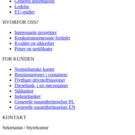
Generell informasjon
Ledelse
EU-midler
HVORFOR OSS?
Interessante prosjekter
Konkurransemessige fordeler
Kvalitet og sikkerhet
Priser og sertifikater
FOR KUNDEN
Normobariske kamre
Bensinstasjoner i containere
Flyttbare drivstoffstasjoner
Dieseltank, i en sjøcontainer
Ståltanker
Industritanker
Generelle garantibetingelser PL
Generelle garantibetingelser EN
KONTAKT
Sekretariat / Styrekontor