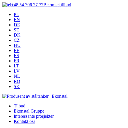
+48 54 306 77 77
Be om et tilbud
PL
EN
DE
SE
DK
CZ
HU
EE
ES
FR
LT
LV
NL
RO
SK
Tilbud
Ekonstal Gruppe
Interessante prosjekter
Kontakt oss