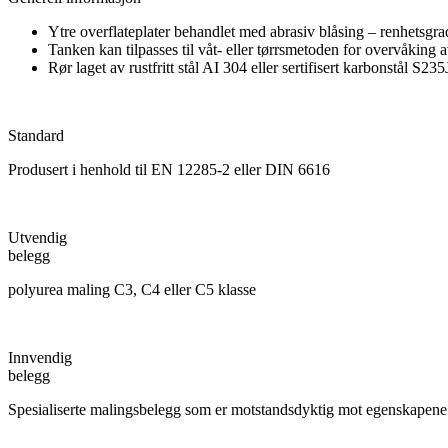
Ytre overflateplater behandlet med abrasiv blåsing – renhetsg
Tanken kan tilpasses til våt- eller tørrsmetoden for overvåkin
Rør laget av rustfritt stål AI 304 eller sertifisert karbonstål S23
Standard
Produsert i henhold til EN 12285-2 eller DIN 6616
Utvendig
belegg
polyurea maling C3, C4 eller C5 klasse
Innvendig
belegg
Spesialiserte malingsbelegg som er motstandsdyktig mot egenskapene t