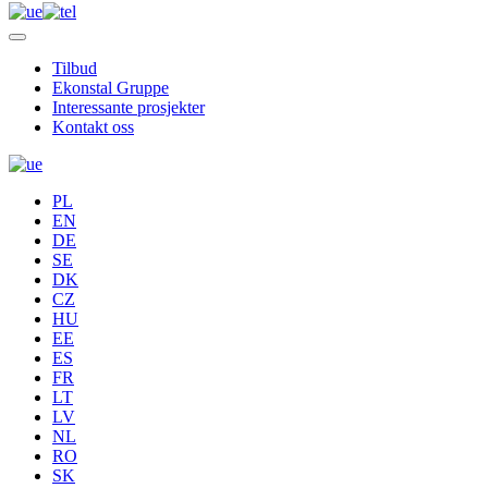
Tilbud
Ekonstal Gruppe
Interessante prosjekter
Kontakt oss
PL
EN
DE
SE
DK
CZ
HU
EE
ES
FR
LT
LV
NL
RO
SK