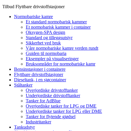
Tilbud
Flyttbare drivstoffstasjoner
Normobariske kamre
Et standard normobarisk kammer
Et normobarisk kammer i container
Oksygen-SPA design
Standard og tilleggsutstyr
Sikkerhet ved bruk
Våre normobariske kamre verden rundt
Guiden til normobaria
Eksempler på visualiseringer
Bruksområder for normobariske kamr
Bensinstasjoner i containere
Flyttbare drivstoffstasjoner
Dieseltank, i en sjøcontainer
Ståltanker
Overjordiske drivstofftanker
Underjordiske drivstofftanker
Tanker for AdBlue
Overjordiske tanker for LPG og DME
Underjordiske tanker for LPG eller DME
Tanker for flytende gjødsel
Industritanker
Tankudstyr