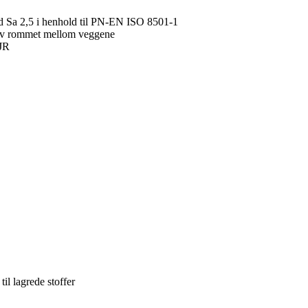
rad Sa 2,5 i henhold til PN-EN ISO 8501-1
g av rommet mellom veggene
5JR
il lagrede stoffer