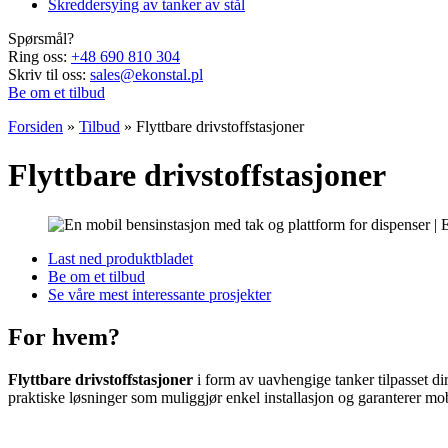
Skreddersying av tanker av stål
Spørsmål?
Ring oss:
+48 690 810 304
Skriv til oss:
sales@ekonstal.pl
Be om et tilbud
Forsiden
»
Tilbud
»
Flyttbare drivstoffstasjoner
Flyttbare drivstoffstasjoner
Last ned produktbladet
Be om et tilbud
Se våre mest interessante prosjekter
For hvem?
Flyttbare drivstoffstasjoner
i form av uavhengige tanker tilpasset dir
praktiske løsninger som muliggjør enkel installasjon og garanterer mobi