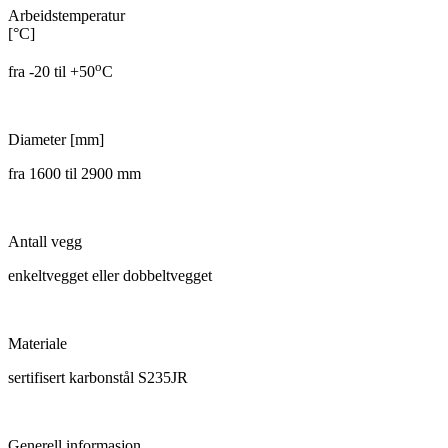
Arbeidstemperatur
[°C]
o
fra -20 til +50
C
Diameter [mm]
fra 1600 til 2900 mm
Antall vegg
enkeltvegget eller dobbeltvegget
Materiale
sertifisert karbonstål S235JR
Generell informasjon