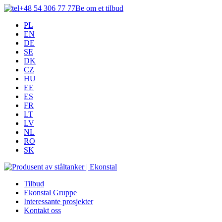
+48 54 306 77 77
Be om et tilbud
PL
EN
DE
SE
DK
CZ
HU
EE
ES
FR
LT
LV
NL
RO
SK
Tilbud
Ekonstal Gruppe
Interessante prosjekter
Kontakt oss