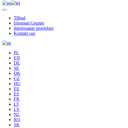
Tilbud
Ekonstal Gruppe
Interessante prosjekter
Kontakt oss
PL
EN
DE
SE
DK
CZ
HU
EE
ES
FR
LT
LV
NL
RO
SK