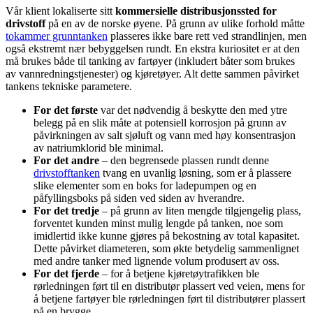
Vår klient lokaliserte sitt
kommersielle distribusjonssted for
drivstoff
på en av de norske øyene. På grunn av ulike forhold måtte
tokammer grunntanken
plasseres ikke bare rett ved strandlinjen, men
også ekstremt nær bebyggelsen rundt. En ekstra kuriositet er at den
må brukes både til tanking av fartøyer (inkludert båter som brukes
av vannredningstjenester) og kjøretøyer. Alt dette sammen påvirket
tankens tekniske parametere.
For det første
var det nødvendig å beskytte den med ytre
belegg på en slik måte at potensiell korrosjon på grunn av
påvirkningen av salt sjøluft og vann med høy konsentrasjon
av natriumklorid ble minimal.
For det andre
– den begrensede plassen rundt denne
drivstofftanken
tvang en uvanlig løsning, som er å plassere
slike elementer som en boks for ladepumpen og en
påfyllingsboks på siden ved siden av hverandre.
For det tredje
– på grunn av liten mengde tilgjengelig plass,
forventet kunden minst mulig lengde på tanken, noe som
imidlertid ikke kunne gjøres på bekostning av total kapasitet.
Dette påvirket diameteren, som økte betydelig sammenlignet
med andre tanker med lignende volum produsert av oss.
For det fjerde
– for å betjene kjøretøytrafikken ble
rørledningen ført til en distributør plassert ved veien, mens for
å betjene fartøyer ble rørledningen ført til distributører plassert
på en brygge.