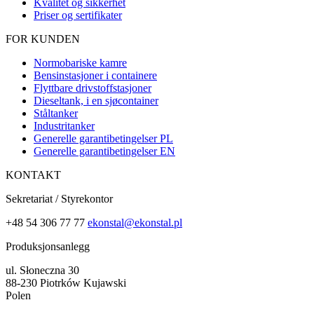
Kvalitet og sikkerhet
Priser og sertifikater
FOR KUNDEN
Normobariske kamre
Bensinstasjoner i containere
Flyttbare drivstoffstasjoner
Dieseltank, i en sjøcontainer
Ståltanker
Industritanker
Generelle garantibetingelser PL
Generelle garantibetingelser EN
KONTAKT
Sekretariat / Styrekontor
+48 54 306 77 77
ekonstal@ekonstal.pl
Produksjonsanlegg
ul. Słoneczna 30
88-230 Piotrków Kujawski
Polen