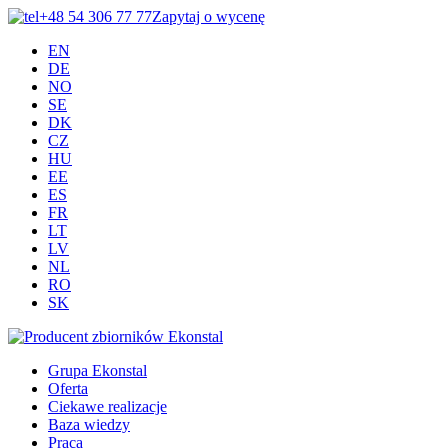
+48 54 306 77 77
Zapytaj o wycenę
EN
DE
NO
SE
DK
CZ
HU
EE
ES
FR
LT
LV
NL
RO
SK
Grupa Ekonstal
Oferta
Ciekawe realizacje
Baza wiedzy
Praca