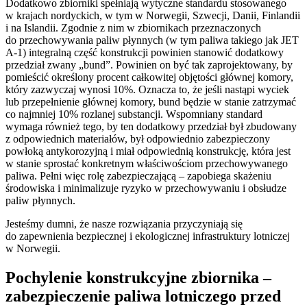
Dodatkowo zbiorniki spełniają wytyczne standardu stosowanego
w krajach nordyckich, w tym w Norwegii, Szwecji, Danii, Finlandii
i na Islandii. Zgodnie z nim w zbiornikach przeznaczonych
do przechowywania paliw płynnych (w tym paliwa takiego jak JET
A-1) integralną część konstrukcji powinien stanowić dodatkowy
przedział zwany „bund”. Powinien on być tak zaprojektowany, by
pomieścić określony procent całkowitej objętości głównej komory,
który zazwyczaj wynosi 10%. Oznacza to, że jeśli nastąpi wyciek
lub przepełnienie głównej komory, bund będzie w stanie zatrzymać
co najmniej 10% rozlanej substancji. Wspomniany standard
wymaga również tego, by ten dodatkowy przedział był zbudowany
z odpowiednich materiałów, był odpowiednio zabezpieczony
powłoką antykorozyjną i miał odpowiednią konstrukcję, która jest
w stanie sprostać konkretnym właściwościom przechowywanego
paliwa. Pełni więc rolę zabezpieczającą – zapobiega skażeniu
środowiska i minimalizuje ryzyko w przechowywaniu i obsłudze
paliw płynnych.
Jesteśmy dumni, że nasze rozwiązania przyczyniają się
do zapewnienia bezpiecznej i ekologicznej infrastruktury lotniczej
w Norwegii.
Pochylenie konstrukcyjne zbiornika –
zabezpieczenie paliwa lotniczego przed