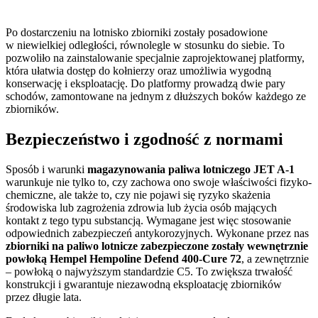
Po dostarczeniu na lotnisko zbiorniki zostały posadowione
w niewielkiej odległości, równolegle w stosunku do siebie. To
pozwoliło na zainstalowanie specjalnie zaprojektowanej platformy,
która ułatwia dostęp do kołnierzy oraz umożliwia wygodną
konserwację i eksploatację. Do platformy prowadzą dwie pary
schodów, zamontowane na jednym z dłuższych boków każdego ze
zbiorników.
Bezpieczeństwo i zgodność z normami
Sposób i warunki
magazynowania paliwa lotniczego JET A-1
warunkuje nie tylko to, czy zachowa ono swoje właściwości fizyko-
chemiczne, ale także to, czy nie pojawi się ryzyko skażenia
środowiska lub zagrożenia zdrowia lub życia osób mających
kontakt z tego typu substancją. Wymagane jest więc stosowanie
odpowiednich zabezpieczeń antykorozyjnych. Wykonane przez nas
zbiorniki na paliwo lotnicze zabezpieczone zostały wewnętrznie
powłoką Hempel Hempoline Defend 400-Cure 72
, a zewnętrznie
– powłoką o najwyższym standardzie C5. To zwiększa trwałość
konstrukcji i gwarantuje niezawodną eksploatację zbiorników
przez długie lata.