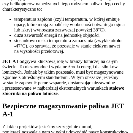
czy helikopterów napędzanych tego rodzajem paliwa. Jego cechy
charakterystyczne to:
temperatura zapłonu (czyli temperatura, w której emituje
opary, które mogą zapalić się w obecności otwartego ognia
lub iskry) wynosząca zazwyczaj powyżej 38°C),
duża zawartość energii na jednostkę objętości,
stosunkowo niska temperatura zamarzania (zwykle około
-47°C), co sprawia, że pozostaje w stanie ciekłym nawet
na wysokości przelotowej.
JET-A1
odgrywa kluczową rolę w branży lotniczej na całym
świecie. To niezawodne i wydajne źródła energii dla silników
lotniczych. Jednak by takim pozostało, musi być magazynowane
zgodnie z określonymi standardami. W tym obszarze jesteśmy
w stanie zapewnić pełne wsparcie, dostarczając niezawodne
i przetestowane w najbardziej ekstremalnych warunkach
stalowe
zbiorniki na paliwo lotnicze
.
Bezpieczne magazynowanie paliwa JET
A-1
Z takich projektów jesteśmy szczególnie dumni,
ponieważ pozwalają nam w pełni udowodnić nasze konstrukcyjno-