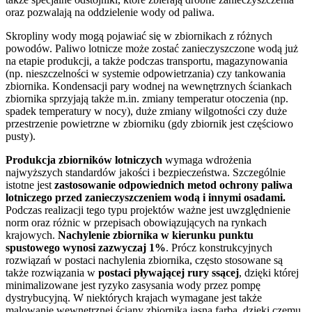
oraz pozwalają na oddzielenie wody od paliwa.
Skropliny wody mogą pojawiać się w zbiornikach z różnych
powodów. Paliwo lotnicze może zostać zanieczyszczone wodą już
na etapie produkcji, a także podczas transportu, magazynowania
(np. nieszczelności w systemie odpowietrzania) czy tankowania
zbiornika. Kondensacji pary wodnej na wewnętrznych ściankach
zbiornika sprzyjają także m.in. zmiany temperatur otoczenia (np.
spadek temperatury w nocy), duże zmiany wilgotności czy duże
przestrzenie powietrzne w zbiorniku (gdy zbiornik jest częściowo
pusty).
Produkcja zbiorników lotniczych
wymaga wdrożenia
najwyższych standardów jakości i bezpieczeństwa. Szczególnie
istotne jest
zastosowanie odpowiednich metod ochrony paliwa
lotniczego przed zanieczyszczeniem wodą i innymi osadami.
Podczas realizacji tego typu projektów ważne jest uwzględnienie
norm oraz różnic w przepisach obowiązujących na rynkach
krajowych.
Nachylenie zbiornika w kierunku punktu
spustowego wynosi zazwyczaj 1%
. Prócz konstrukcyjnych
rozwiązań w postaci nachylenia zbiornika, często stosowane są
także rozwiązania w
postaci pływającej rury ssącej
, dzięki której
minimalizowane jest ryzyko zasysania wody przez pompę
dystrybucyjną. W niektórych krajach wymagane jest także
malowanie wewnętrznej ściany zbiornika jasną farbą, dzięki czemu