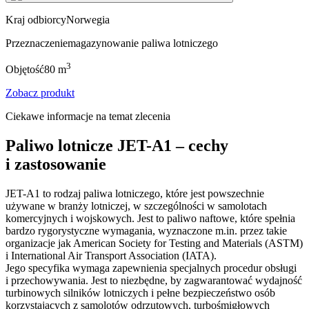
Kraj odbiorcy
Norwegia
Przeznaczenie
magazynowanie paliwa lotniczego
3
Objętość
80
m
Zobacz produkt
Ciekawe informacje na temat zlecenia
Paliwo lotnicze JET-A1 – cechy
i zastosowanie
JET-A1 to rodzaj paliwa lotniczego, które jest powszechnie
używane w branży lotniczej, w szczególności w samolotach
komercyjnych i wojskowych. Jest to paliwo naftowe, które spełnia
bardzo rygorystyczne wymagania, wyznaczone m.in. przez takie
organizacje jak American Society for Testing and Materials (ASTM)
i International Air Transport Association (IATA).
Jego specyfika wymaga zapewnienia specjalnych procedur obsługi
i przechowywania. Jest to niezbędne, by zagwarantować wydajność
turbinowych silników lotniczych i pełne bezpieczeństwo osób
korzystających z samolotów odrzutowych, turbośmigłowych