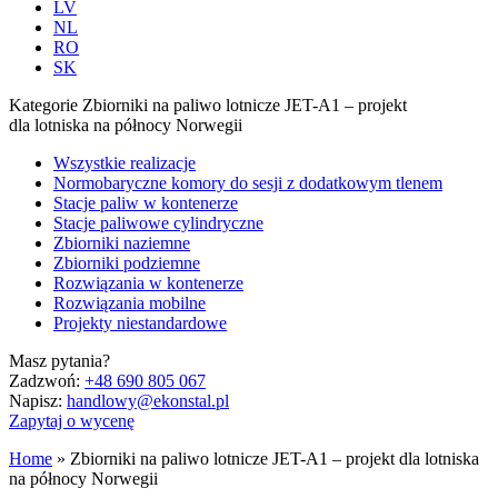
LV
NL
RO
SK
Kategorie
Zbiorniki na paliwo lotnicze JET-A1 – projekt
dla lotniska na północy Norwegii
Wszystkie realizacje
Normobaryczne komory do sesji z dodatkowym tlenem
Stacje paliw w kontenerze
Stacje paliwowe cylindryczne
Zbiorniki naziemne
Zbiorniki podziemne
Rozwiązania w kontenerze
Rozwiązania mobilne
Projekty niestandardowe
Masz pytania?
Zadzwoń:
+48 690 805 067
Napisz:
handlowy@ekonstal.pl
Zapytaj o wycenę
Home
»
Zbiorniki na paliwo lotnicze JET-A1 – projekt dla lotniska
na północy Norwegii