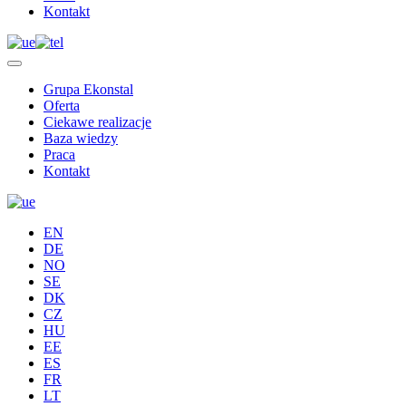
Kontakt
Grupa Ekonstal
Oferta
Ciekawe realizacje
Baza wiedzy
Praca
Kontakt
EN
DE
NO
SE
DK
CZ
HU
EE
ES
FR
LT