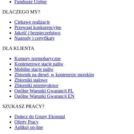
Fundusze Unijne
DLACZEGO MY?
Ciekawe realizacje
Przewagi konkurencyjne
Jakość i bezpieczeństwo
Nagrody i certyfikaty
DLA KLIENTA
Komory normobaryczne
Kontenerowe stacje paliw
Mobilne stacje paliw
Zbiornik na diesel, w kontenerze morskim
Zbiorniki stalowe
Zbiorniki przemysłowe
Ogólne Warunki Gwarancji PL
Ogólne Warunki Gwarancji EN
SZUKASZ PRACY?
Dołącz do Grupy Ekonstal
Oferty Pracy
Aplikuj on-line