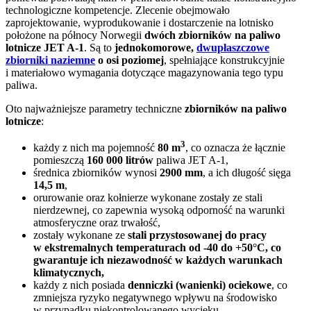
technologiczne kompetencje. Zlecenie obejmowało
zaprojektowanie, wyprodukowanie i dostarczenie na lotnisko
położone na północy Norwegii
dwóch zbiorników na paliwo
lotnicze JET A-1
. Są to
jednokomorowe,
dwupłaszczowe
zbiorniki naziemne
o osi poziomej
, spełniające konstrukcyjnie
i materiałowo wymagania dotyczące magazynowania tego typu
paliwa.
Oto najważniejsze parametry techniczne
zbiorników na paliwo
lotnicze
:
3
każdy z nich ma pojemność
80 m
, co oznacza że łącznie
pomieszczą
160 000 litrów
paliwa JET A-1,
średnica zbiorników wynosi
2900 mm
, a ich długość sięga
14,5 m
,
orurowanie oraz kołnierze wykonane zostały ze stali
nierdzewnej, co zapewnia wysoką odporność na warunki
atmosferyczne oraz trwałość,
zostały wykonane ze
stali przystosowanej do pracy
w ekstremalnych temperaturach od -40 do +50°C, co
gwarantuje ich niezawodność w każdych warunkach
klimatycznych,
każdy z nich posiada
denniczki (wanienki) ociekowe
, co
zmniejsza ryzyko negatywnego wpływu na środowisko
w przypadku niekontrolowanego wycieku,