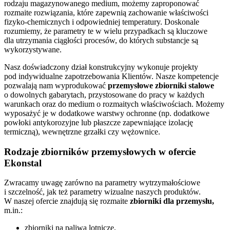
rodzaju magazynowanego medium, możemy zaproponować
rozmaite rozwiązania, które zapewnią zachowanie właściwości
fizyko-chemicznych i odpowiedniej temperatury. Doskonale
rozumiemy, że parametry te w wielu przypadkach są kluczowe
dla utrzymania ciągłości procesów, do których substancje są
wykorzystywane.
Nasz doświadczony dział konstrukcyjny wykonuje projekty
pod indywidualne zapotrzebowania Klientów. Nasze kompetencje
pozwalają nam wyprodukować
przemysłowe zbiorniki stalowe
o dowolnych gabarytach, przystosowane do pracy w każdych
warunkach oraz do medium o rozmaitych właściwościach. Możemy
wyposażyć je w dodatkowe warstwy ochronne (np. dodatkowe
powłoki antykorozyjne lub płaszcze zapewniające izolację
termiczną), wewnętrzne grzałki czy wężownice.
Rodzaje zbiorników przemysłowych w ofercie
Ekonstal
Zwracamy uwagę zarówno na parametry wytrzymałościowe
i szczelność, jak też parametry wizualne naszych produktów.
W naszej ofercie znajdują się rozmaite
zbiorniki dla przemysłu,
m.in.:
zbiorniki na paliwa lotnicze,