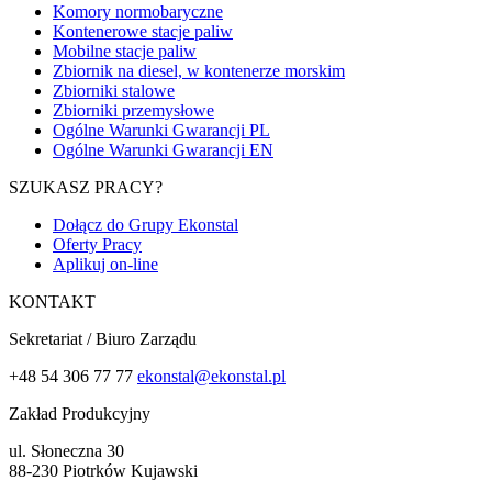
Komory normobaryczne
Kontenerowe stacje paliw
Mobilne stacje paliw
Zbiornik na diesel, w kontenerze morskim
Zbiorniki stalowe
Zbiorniki przemysłowe
Ogólne Warunki Gwarancji PL
Ogólne Warunki Gwarancji EN
SZUKASZ PRACY?
Dołącz do Grupy Ekonstal
Oferty Pracy
Aplikuj on-line
KONTAKT
Sekretariat / Biuro Zarządu
+48 54 306 77 77
ekonstal@ekonstal.pl
Zakład Produkcyjny
ul. Słoneczna 30
88-230 Piotrków Kujawski