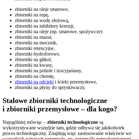
zbiorniki na oleje smarowe,
zbiorniki na ropę,
zbiorniki na wodę złożową,
zbiorniki na inhibitory korozji,
zbiorniki na oleje (np. smarowe, spożywcze)
zbiorniki na mazut,
zbiorniki na mocznik,
zbiorniki retencyjne,
zbiorniki hydroforowe,
zbiorniki na glikol,
zbiorniki na kwasy,
zbiorniki na poliole i izocyjaniany,
zbiorniki na chemię,
zbiorniki na odcieki
i ścieki przemysłowe,
zbiorniki na płyny do spryskiwaczy.
Stalowe zbiorniki technologiczne
i zbiorniki przemysłowe – dla kogo?
Najogólniej mówiąc –
zbiorniki technologiczne
są
wykorzystywane wszędzie tam, gdzie odbywa się jakikolwiek
proces technologiczny. Znajdują więc zastosowanie właściwie we
wszystkich gałęziach przemysłu, np. przemyśle petrochemicznym,