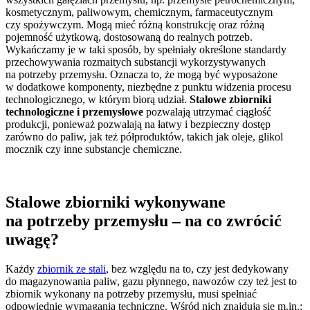
kosmetycznym, paliwowym, chemicznym, farmaceutycznym
czy spożywczym. Mogą mieć różną konstrukcję oraz różną
pojemność użytkową, dostosowaną do realnych potrzeb.
Wykańczamy je w taki sposób, by spełniały określone standardy
przechowywania rozmaitych substancji wykorzystywanych
na potrzeby przemysłu. Oznacza to, że mogą być wyposażone
w dodatkowe komponenty, niezbędne z punktu widzenia procesu
technologicznego, w którym biorą udział.
Stalowe zbiorniki
technologiczne i przemysłowe
pozwalają utrzymać ciągłość
produkcji, ponieważ pozwalają na łatwy i bezpieczny dostęp
zarówno do paliw, jak też półproduktów, takich jak oleje, glikol
mocznik czy inne substancje chemiczne.
Stalowe zbiorniki wykonywane
na potrzeby przemysłu – na co zwrócić
uwagę?
Każdy
zbiornik ze stali
, bez względu na to, czy jest dedykowany
do magazynowania paliw, gazu płynnego, nawozów czy też jest to
zbiornik wykonany na potrzeby przemysłu, musi spełniać
odpowiednie wymagania techniczne. Wśród nich znajdują się m.in.: