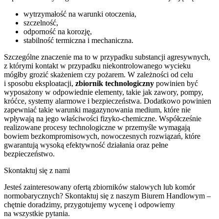
wytrzymałość na warunki otoczenia,
szczelność,
odporność na korozję,
stabilność termiczna i mechaniczna.
Szczególne znaczenie ma to w przypadku substancji agresywnych,
z którymi kontakt w przypadku niekontrolowanego wycieku
mógłby grozić skażeniem czy pożarem. W zależności od celu
i sposobu eksploatacji,
zbiornik technologiczny
powinien być
wyposażony w odpowiednie elementy, takie jak zawory, pompy,
króćce, systemy alarmowe i bezpieczeństwa. Dodatkowo powinien
zapewniać takie warunki magazynowania medium, które nie
wpływają na jego właściwości fizyko-chemiczne. Współcześnie
realizowane procesy technologiczne w przemyśle wymagają
bowiem bezkompromisowych, nowoczesnych rozwiązań, które
gwarantują wysoką efektywność działania oraz pełne
bezpieczeństwo.
Skontaktuj się z nami
Jesteś zainteresowany ofertą zbiorników stalowych lub komór
normobarycznych? Skontaktuj się z naszym Biurem Handlowym –
chętnie doradzimy, przygotujemy wycenę i odpowiemy
na wszystkie pytania.