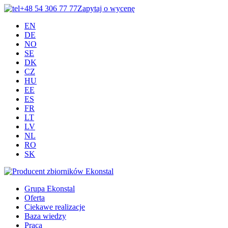
+48 54 306 77 77
Zapytaj o wycenę
EN
DE
NO
SE
DK
CZ
HU
EE
ES
FR
LT
LV
NL
RO
SK
Grupa Ekonstal
Oferta
Ciekawe realizacje
Baza wiedzy
Praca