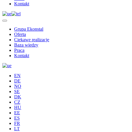
Kontakt
Grupa Ekonstal
Oferta
Ciekawe realizacje
Baza wiedzy
Praca
Kontakt
EN
DE
NO
SE
DK
CZ
HU
EE
ES
FR
LT