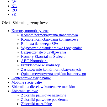
LV
NL
RO
SK
Oferta
Zbiorniki przemysłowe
Komory normobaryczne
Komora normobaryczna standardowa
Komora normobaryczna kontenerowa
Budowa tlenowego SPA
Wyposażenie standadrdowe i opcjonalne
Bezpieczeństwo użytkowania
Komory Ekonstal na Świecie
ABC Normobarii
Przykładowe wizualizacje
Zastosowanie komór normobarycznych
Opinia merytoryczna projektu badawczego
Kontenerowe stacje paliw
Mobilne stacje paliw
Zbiornik na diesel, w kontenerze morskim
Zbiorniki stalowe
Zbiorniki paliwowe naziemne
Zbiorniki paliwowe podziemne
Zbiorniki na Adblue