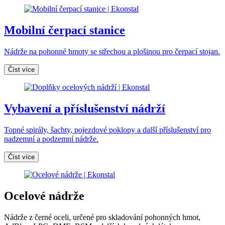
Mobilní čerpací stanice
Nádrže na pohonné hmoty se střechou a plošinou pro čerpací stojan.
Číst více
Vybavení a příslušenství nádrží
Topné spirály, šachty, pojezdové poklopy a další příslušenství pro
nadzemní a podzemní nádrže.
Číst více
Ocelové nádrže
Nádrže z černé oceli, určené pro skladování pohonných hmot,