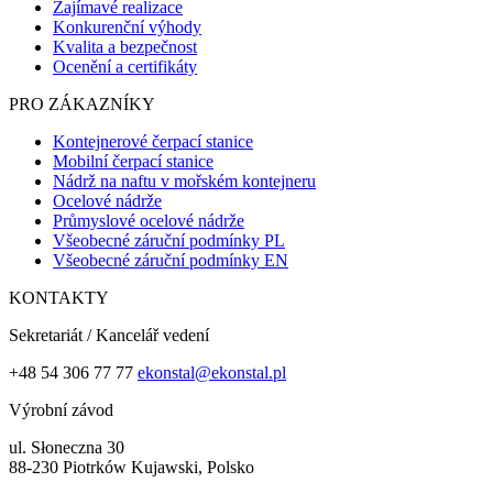
Zajímavé realizace
Konkurenční výhody
Kvalita a bezpečnost
Ocenění a certifikáty
PRO ZÁKAZNÍKY
Kontejnerové čerpací stanice
Mobilní čerpací stanice
Nádrž na naftu v mořském kontejneru
Ocelové nádrže
Průmyslové ocelové nádrže
Všeobecné záruční podmínky PL
Všeobecné záruční podmínky EN
KONTAKTY
Sekretariát / Kancelář vedení
+48 54 306 77 77
ekonstal@ekonstal.pl
Výrobní závod
ul. Słoneczna 30
88-230 Piotrków Kujawski, Polsko