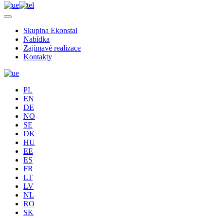
Skupina Ekonstal
Nabídka
Zajímavé realizace
Kontakty
PL
EN
DE
NO
SE
DK
HU
EE
ES
FR
LT
LV
NL
RO
SK