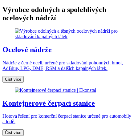
Výrobce
odolných a spolehlivých
ocelových nádrží
Ocelové nádrže
Nádrže z černé oceli, určené pro skladování pohonných hmot,
AdBlue, LPG, DME, RSM a dalších kapalných látek.
Číst více
Kontejnerové čerpací stanice
Hotová řešení pro komerční čerpací stanice určené pro automobily
a lodě.
Číst více