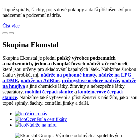
Topné spirály, šachty, pojezdové poklopy a další příslušenství pro
nadzemní a podzemní nádrže.
Číst více
Skupina Ekonstal
Skupina Ekonstal je přední
polský výrobce podzemních
a nadzemních, jedno a dvouplášťových nádrží z černé oceli
,
které jsou určeny pro skladování kapalných látek. Nabízíme širokou
škálu výrobků, mj.
nádrže na pohonné hmoty
,
nádrže na LPG
a DME
,
nádrže na AdBlue
,
průmyslové ocelové nádrže
,
nádrže
na hnojiva
a jiné chemické látky, žíraviny a nebezpečné látky,
separátory,
mobilní čerpací stanice
a
kontejnerové čerpací
stanice
. Nabízíme také vybavení a příslušenství k nádržím, jako jsou
topné spirály, šachty, centrální jímky a další.
Více o nás
Ocenění a certifikáty
Nádrže na míru