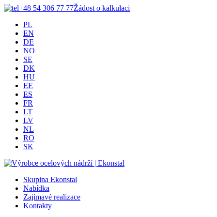
+48 54 306 77 77
Žádost o kalkulaci
PL
EN
DE
NO
SE
DK
HU
EE
ES
FR
LT
LV
NL
RO
SK
Skupina Ekonstal
Nabídka
Zajímavé realizace
Kontakty