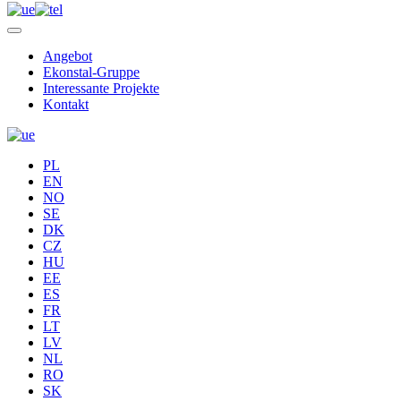
Angebot
Ekonstal-Gruppe
Interessante Projekte
Kontakt
PL
EN
NO
SE
DK
CZ
HU
EE
ES
FR
LT
LV
NL
RO
SK