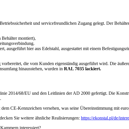
etriebssicherheit und servicefreundlichen Zugang gelegt. Der Behälter
 Behälter montiert),
leitungsverbindung.
iert, ausgeführt hier aus Edelstahl, ausgestattet mit einem Befestigung
orbereitet, die vom Kunden eigenständig ausgeführt wird. Die äußere 
tionsumfang hinausstehen, wurden in
RAL 7035 lackiert.
nie 2014/68/EU und den Leitlinien der AD 2000 gefertigt. Die Konstru
.
it dem CE-Kennzeichen versehen, was seine Übereinstimmung mit europäi
decken Sie weitere ähnliche Realisierungen:
https://ekonstal.pl/de/inte
 Kammern interessiert?