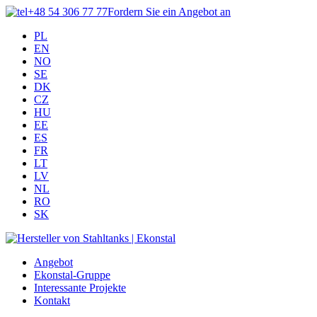
+48 54 306 77 77
Fordern Sie ein Angebot an
PL
EN
NO
SE
DK
CZ
HU
EE
ES
FR
LT
LV
NL
RO
SK
Angebot
Ekonstal-Gruppe
Interessante Projekte
Kontakt