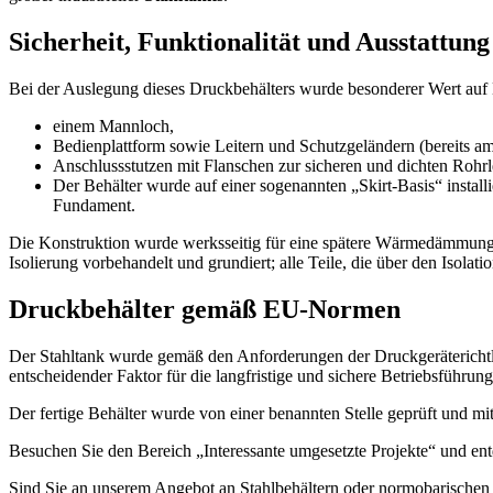
Sicherheit, Funktionalität und Ausstattung
Bei der Auslegung dieses Druckbehälters wurde besonderer Wert auf B
einem Mannloch,
Bedienplattform sowie Leitern und Schutzgeländern (bereits am
Anschlussstutzen mit Flanschen zur sicheren und dichten Rohr
Der Behälter wurde auf einer sogenannten „Skirt-Basis“ install
Fundament.
Die Konstruktion wurde werksseitig für eine spätere Wärmedämmung v
Isolierung vorbehandelt und grundiert; alle Teile, die über den Isola
Druckbehälter gemäß EU-Normen
Der Stahltank wurde gemäß den Anforderungen der Druckgeräterichtli
entscheidender Faktor für die langfristige und sichere Betriebsführung
Der fertige Behälter wurde von einer benannten Stelle geprüft und m
Besuchen Sie den Bereich „Interessante umgesetzte Projekte“ und ent
Sind Sie an unserem Angebot an Stahlbehältern oder normobarischen