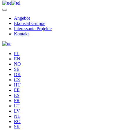
Angebot
Ekonstal-Gruppe
Interessante Projekte
Kontakt
PL
EN
NO
SE
DK
CZ
HU
EE
ES
FR
LT
LV
NL
RO
SK