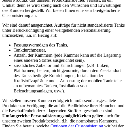
Jedes Produkt, das unseren Produktionsbetrieb verlässt, ist ein
Unikat, denn es wird streng nach den Wünschen und Erwartungen
des Kunden hergestellt. Wir bieten Ihnen eine sehr breitgefächerte
Customisierung an.
Wir sind darauf ausgerichtet, Aufträge für nicht standardisierte Tanks
unter Berücksichtigung einer weitgehenden Personalisierung
umzusetzen, u.a. in Bezug auf:
Fassungsvermögen des Tanks,
Tankdurchmesser,
Anzahl der Kammern (jede Kammer kann auf die Lagerung
eines anderen Stoffes ausgerichtet sein),
zusätzliches Zubehör und Einrichtungen (z.B. Luken,
Plattformen, Leitern, nicht genormte, durch den Zielstandort
des Tanks bedingte Rohrleitungen, Installation der
Kraftstoffzapfsäule und – Anpassung der mobilen Tankstelle
an unbemanntes Tanken, Installation von
Beleuchtungsanlagen, usw.).
Wir stellen unseren Kunden erfolgreich umfassend ausgestattete
Produkte zur Verfügung, die auf die Bedürfnisse ihrer Branchen und
die Beschaffenheit der zu lagernden Stoffe zugeschnitten sind.
Umfangreiche Personalisierungsmöglichkeiten gelten
auch für
unseren zweiten Produktbereich, d.h. die normobaren Kammern.
Finden Sie heraus, welche
Optionen der Customisierung
wir bei der