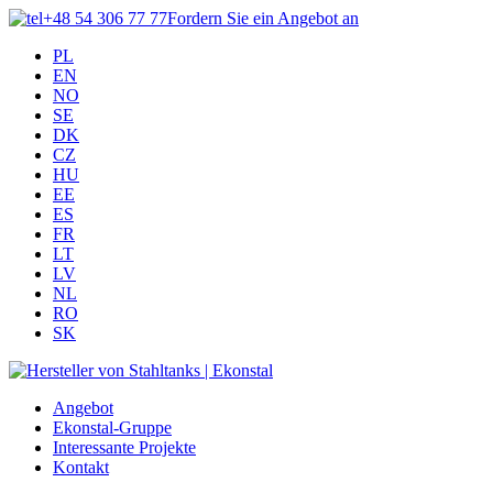
+48 54 306 77 77
Fordern Sie ein Angebot an
PL
EN
NO
SE
DK
CZ
HU
EE
ES
FR
LT
LV
NL
RO
SK
Angebot
Ekonstal-Gruppe
Interessante Projekte
Kontakt