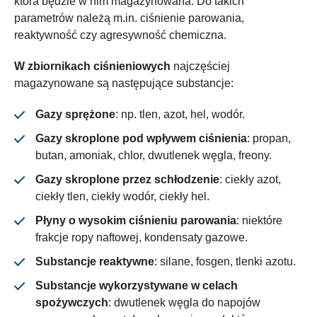
która będzie w nim magazynowana. Do takich
parametrów należą m.in. ciśnienie parowania,
reaktywność czy agresywność chemiczna.
W zbiornikach ciśnieniowych
najczęściej
magazynowane są następujące substancje:
Gazy sprężone
: np. tlen, azot, hel, wodór.
Gazy skroplone pod wpływem ciśnienia
: propan,
butan, amoniak, chlor, dwutlenek węgla, freony.
Gazy skroplone przez schłodzenie
: ciekły azot,
ciekły tlen, ciekły wodór, ciekły hel.
Płyny o wysokim ciśnieniu parowania
: niektóre
frakcje ropy naftowej, kondensaty gazowe.
Substancje reaktywne
: silane, fosgen, tlenki azotu.
Substancje wykorzystywane w celach
spożywczych
: dwutlenek węgla do napojów