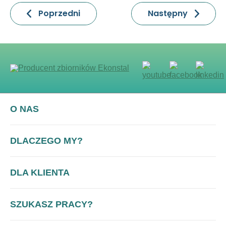
Poprzedni
Następny
O NAS
Informacje ogólne
DLACZEGO MY?
Aktualności
Ciekawe realizacje
DLA KLIENTA
Zarząd
Przewagi konkurencyjne
Komory normobaryczne
SZUKASZ PRACY?
Fundusze Unijne
Jakość i bezpieczeństwo
Kontenerowe stacje paliw