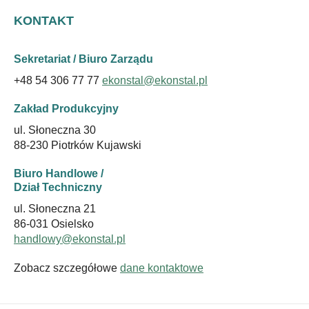
Dołącz do Grupy Ekonstal
KONTAKT
Nagrody i certyfikaty
Mobilne stacje paliw
Oferty Pracy
Sekretariat / Biuro Zarządu
Zbiornik na diesel, w kontenerze morskim
Aplikuj on-line
+48 54 306 77 77
ekonstal@ekonstal.pl
Zbiorniki stalowe
Zakład Produkcyjny
ul. Słoneczna 30
Zbiorniki przemysłowe
88-230 Piotrków Kujawski
Ogólne Warunki Gwarancji PL
Biuro Handlowe /
Dział Techniczny
Ogólne Warunki Gwarancji EN
ul. Słoneczna 21
86-031 Osielsko
handlowy@ekonstal.pl
Zobacz szczegółowe
dane kontaktowe