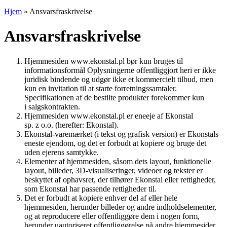
Hjem
»
Ansvarsfraskrivelse
Ansvarsfraskrivelse
Hjemmesiden www.ekonstal.pl bør kun bruges til
informationsformål Oplysningerne offentliggjort heri er ikke
juridisk bindende og udgør ikke et kommercielt tilbud, men
kun en invitation til at starte forretningssamtaler.
Specifikationen af de bestilte produkter forekommer kun
i salgskontrakten.
Hjemmesiden www.ekonstal.pl er eneeje af Ekonstal
sp. z o.o. (herefter: Ekonstal).
Ekonstal-varemærket (i tekst og grafisk version) er Ekonstals
eneste ejendom, og det er forbudt at kopiere og bruge det
uden ejerens samtykke.
Elementer af hjemmesiden, såsom dets layout, funktionelle
layout, billeder, 3D-visualiseringer, videoer og tekster er
beskyttet af ophavsret, der tilhører Ekonstal eller rettigheder,
som Ekonstal har passende rettigheder til.
Det er forbudt at kopiere enhver del af eller hele
hjemmesiden, herunder billeder og andre indholdselementer,
og at reproducere eller offentliggøre dem i nogen form,
herunder uautoriseret offentliggørelse på andre hjemmesider.