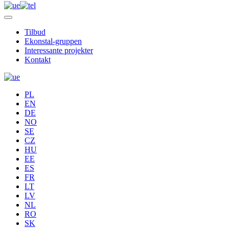
Tilbud
Ekonstal-gruppen
Interessante projekter
Kontakt
PL
EN
DE
NO
SE
CZ
HU
EE
ES
FR
LT
LV
NL
RO
SK