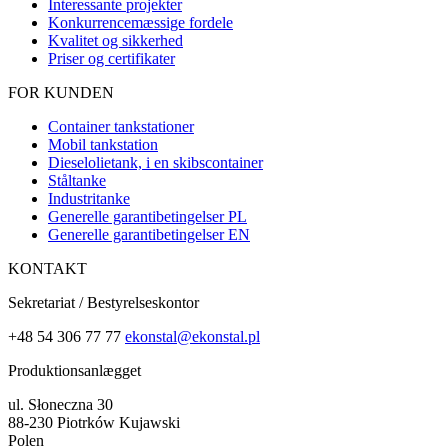
Interessante projekter
Konkurrencemæssige fordele
Kvalitet og sikkerhed
Priser og certifikater
FOR KUNDEN
Container tankstationer
Mobil tankstation
Dieselolietank, i en skibscontainer
Ståltanke
Industritanke
Generelle garantibetingelser PL
Generelle garantibetingelser EN
KONTAKT
Sekretariat / Bestyrelseskontor
+48 54 306 77 77
ekonstal@ekonstal.pl
Produktionsanlægget
ul. Słoneczna 30
88-230 Piotrków Kujawski
Polen