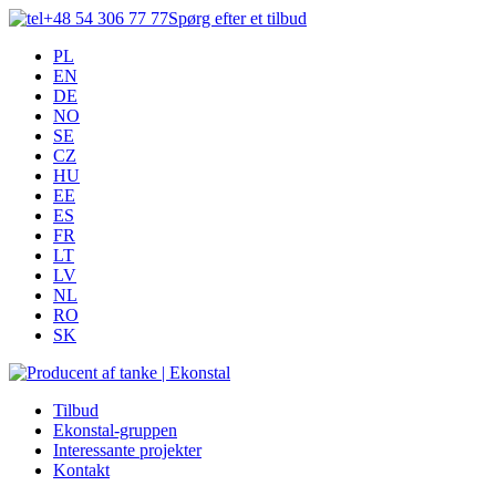
+48 54 306 77 77
Spørg efter et tilbud
PL
EN
DE
NO
SE
CZ
HU
EE
ES
FR
LT
LV
NL
RO
SK
Tilbud
Ekonstal-gruppen
Interessante projekter
Kontakt