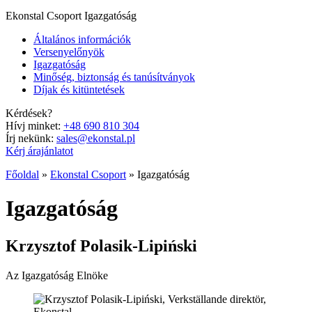
Ekonstal Csoport
Igazgatóság
Általános információk
Versenyelőnyök
Igazgatóság
Minőség, biztonság és tanúsítványok
Díjak és kitüntetések
Kérdések?
Hívj minket:
+48 690 810 304
Írj nekünk:
sales@ekonstal.pl
Kérj árajánlatot
Főoldal
»
Ekonstal Csoport
»
Igazgatóság
Igazgatóság
Krzysztof Polasik-Lipiński
Az Igazgatóság Elnöke