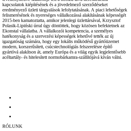
kapcsolatok kiépítésének és a jövedelmező szerződéseket
eredményező üzleti tárgyalások lefolytatásának. A piaci lehetőségek
felismerésének és nyereséges vállalkozássá alakításának képességét
2015-ben kamatoztatta, amikor jelenlegi üzlettársával, Krzysztof
Polasik-Lipiński úrral úgy döntöttek, hogy közösen befektetnek az
Ekonstal vállalatba. A vállalkozói kompetencia, a személyes
hatékonyság és a szervezési képességek lehetővé tették az új
igazgatóság számára, hogy egy lokális működésű gyártóüzemet
modern, korszerűsített, csúcstechnológiás felszerelésre építő
gyártóvá alakítson át, amely Európa és a világ egyik legjelentősebb
acéltartály- és hitelesített normobárkamra-szállítójává kíván válni.
RÓLUNK