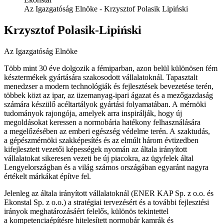
Az Igazgatóság Elnöke - Krzysztof Polasik Lipiński
Krzysztof Polasik-Lipiński
Az Igazgatóság Elnöke
Több mint 30 éve dolgozik a fémiparban, azon belül különösen fém
késztermékek gyártására szakosodott vállalatoknál. Tapasztalt
menedzser a modern technológiák és fejlesztések bevezetése terén,
többek közt az ipar, az üzemanyag-ipari ágazat és a mezőgazdaság
számára készülő acéltartályok gyártási folyamatában. A mérnöki
tudományok rajongója, amelyek arra inspirálják, hogy új
megoldásokat keressen a normobária hatékony felhasználására
a megelőzésében az emberi egészség védelme terén. A szaktudás,
a gépészmérnöki szakképesítés és az elmúlt három évtizedben
kifejlesztett vezetői képességek nyomán az általa irányított
vállalatokat sikeresen vezeti be új piacokra, az ügyfelek által
Lengyelországban és a világ számos országában egyaránt nagyra
értékelt márkákat építve fel.
Jelenleg az általa irányított vállalatoknál (ENER KAP Sp. z o.o. és
Ekonstal Sp. z o.o.) a stratégiai tervezésért és a további fejlesztési
irányok meghatározásáért felelős, különös tekintettel
a kompetenciaépítésre hitelesített normobár kamrák és