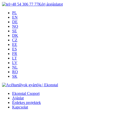
+48 54 306 77 77
Kérj árajánlatot
PL
EN
DE
NO
SE
DK
CZ
EE
ES
FR
LT
LV
NL
RO
SK
Ekonstal Csoport
Ajánlat
Érdekes projektek
Kapcsolat