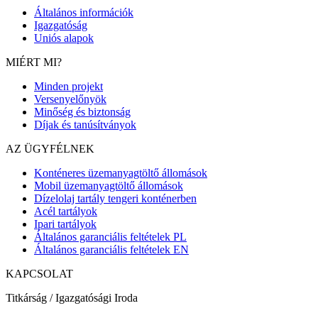
Általános információk
Igazgatóság
Uniós alapok
MIÉRT MI?
Minden projekt
Versenyelőnyök
Minőség és biztonság
Díjak és tanúsítványok
AZ ÜGYFÉLNEK
Konténeres üzemanyagtöltő állomások
Mobil üzemanyagtöltő állomások
Dízelolaj tartály tengeri konténerben
Acél tartályok
Ipari tartályok
Általános garanciális feltételek PL
Általános garanciális feltételek EN
KAPCSOLAT
Titkárság / Igazgatósági Iroda