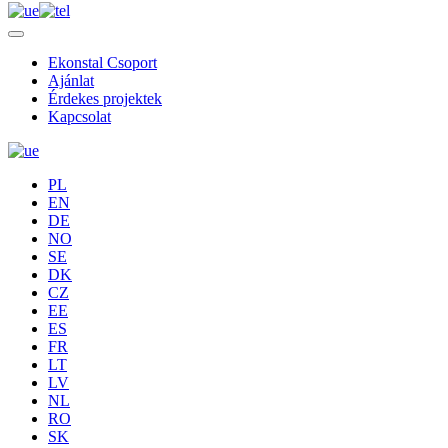
Ekonstal Csoport
Ajánlat
Érdekes projektek
Kapcsolat
PL
EN
DE
NO
SE
DK
CZ
EE
ES
FR
LT
LV
NL
RO
SK