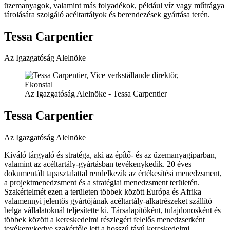
üzemanyagok, valamint más folyadékok, például víz vagy műtrágya
tárolására szolgáló acéltartályok és berendezések gyártása terén.
Tessa Carpentier
Az Igazgatóság Alelnöke
Az Igazgatóság Alelnöke - Tessa Carpentier
Tessa Carpentier
Az Igazgatóság Alelnöke
Kiváló tárgyaló és stratéga, aki az építő- és az üzemanyagiparban,
valamint az acéltartály-gyártásban tevékenykedik. 20 éves
dokumentált tapasztalattal rendelkezik az értékesítési menedzsment,
a projektmenedzsment és a stratégiai menedzsment területén.
Szakértelmét ezen a területen többek között Európa és Afrika
valamennyi jelentős gyártójának acéltartály-alkatrészeket szállító
belga vállalatoknál teljesítette ki. Társalapítóként, tulajdonosként és
többek között a kereskedelmi részlegért felelős menedzserként
tevékenykedve szakértője lett a hosszú távú kereskedelmi